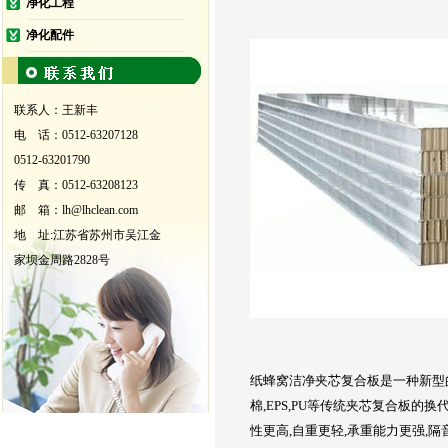
净化工程
净化配件
联系人：王新丰
电 话：0512-63207128
0512-63201790
传 真：0512-63208123
邮 箱：lh@lhclean.com
地 址:江苏省苏州市吴江金
家坝金周路2828号
纸蜂窝洁净夹芯复合板是一种新型
棉,EPS,PU等传统夹芯复合板的
性更高,自重更轻,承重能力更强,隔